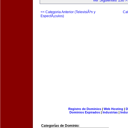
Ver Siguientes 150 >
<< Categoria Anterior (TelevisiÃ³n y
Cat
EspectÃ¡culos)
Registro de Dominios
|
Web Hosting
|
D
Dominios Expirados
|
Industrias
|
Indu
Categorías de Dominio: