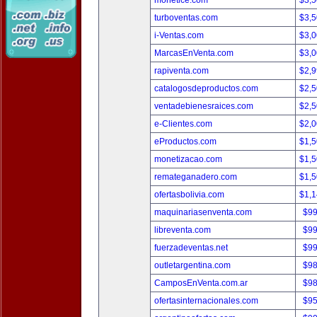
monetice.com
$3,
turboventas.com
$3,
i-Ventas.com
$3,
MarcasEnVenta.com
$3,
rapiventa.com
$2,
catalogosdeproductos.com
$2,
ventadebienesraices.com
$2,
e-Clientes.com
$2,
eProductos.com
$1,
monetizacao.com
$1,
remateganadero.com
$1,
ofertasbolivia.com
$1,
maquinariasenventa.com
$9
libreventa.com
$9
fuerzadeventas.net
$9
outletargentina.com
$9
CamposEnVenta.com.ar
$9
ofertasinternacionales.com
$9