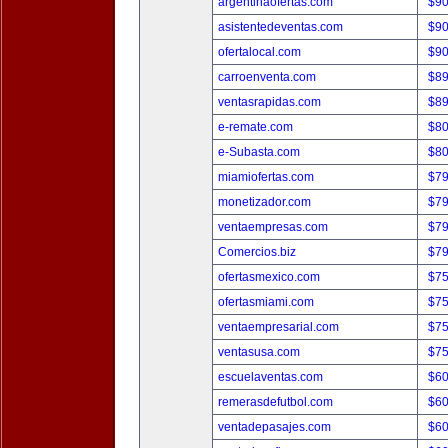
argentinaofertas.com
$9
asistentedeventas.com
$9
ofertalocal.com
$9
carroenventa.com
$8
ventasrapidas.com
$8
e-remate.com
$8
e-Subasta.com
$8
miamiofertas.com
$7
monetizador.com
$7
ventaempresas.com
$7
Comercios.biz
$7
ofertasmexico.com
$7
ofertasmiami.com
$7
ventaempresarial.com
$7
ventasusa.com
$7
escuelaventas.com
$6
remerasdefutbol.com
$6
ventadepasajes.com
$6