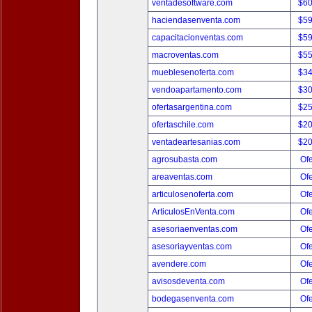
ventadesoftware.com
$6
haciendasenventa.com
$5
capacitacionventas.com
$5
macroventas.com
$5
mueblesenoferta.com
$3
vendoapartamento.com
$3
ofertasargentina.com
$2
ofertaschile.com
$2
ventadeartesanias.com
$2
agrosubasta.com
Ofe
areaventas.com
Ofe
articulosenoferta.com
Ofe
ArticulosEnVenta.com
Ofe
asesoriaenventas.com
Ofe
asesoriayventas.com
Ofe
avendere.com
Ofe
avisosdeventa.com
Ofe
bodegasenventa.com
Ofe