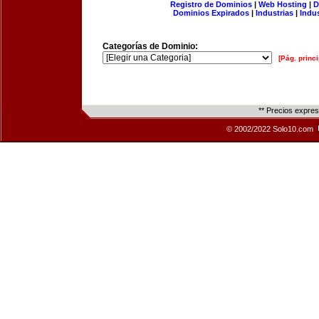
Registro de Dominios
|
Web Hosting
|
D
Dominios Expirados
|
Industrias
|
Indu
Categorías de Dominio:
[Pág. princi
** Precios expre
© 2002/2022 Solo10.com