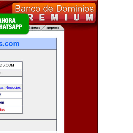
ds.com
NDS.COM
om
ias
,
Negocios
!
com
tas