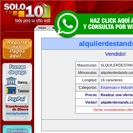
alquilerdestan
Vendido!
Mayusculas:
ALQUILERDESTA
Minusculas:
alquilerdestands.c
Longitud:
16 caracteres
Categorias:
Empresas e Industr
Precio:
Realizar una oferta
Visitar!
alquilerdestands.
Serán consideradas ofer