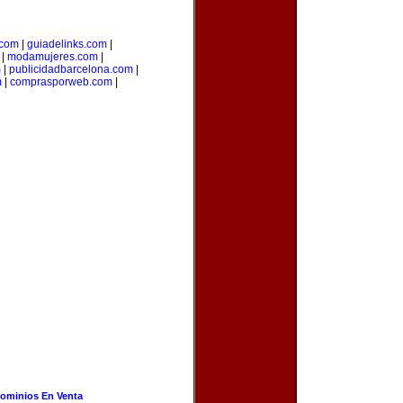
.com
|
guiadelinks.com
|
|
modamujeres.com
|
m
|
publicidadbarcelona.com
|
m
|
comprasporweb.com
|
ominios En Venta