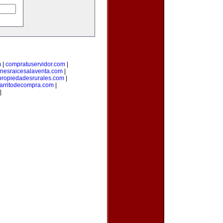
m
|
compratuservidor.com
|
enesraicesalaventa.com
|
propiedadesrurales.com
|
arritodecompra.com
|
|