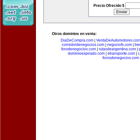
Precio Ofrecido $
Otros dominios en venta:
DiaDeCompra.com
|
VentaDeAutomotores.co
corredordenegocios.com
|
negociofx.com
|
bi
forodenegocios.com
|
rutasdeargentina.com
|
dominioexpirado.com
|
etransporte.com
|
c
forosdenegocios.com