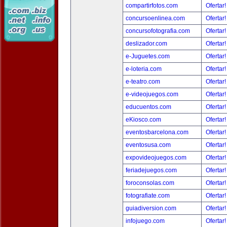
compartirfotos.com
Ofertar
concursoenlinea.com
Ofertar
concursofotografia.com
Ofertar
deslizador.com
Ofertar
e-Juguetes.com
Ofertar
e-loteria.com
Ofertar
e-teatro.com
Ofertar
e-videojuegos.com
Ofertar
educuentos.com
Ofertar
eKiosco.com
Ofertar
eventosbarcelona.com
Ofertar
eventosusa.com
Ofertar
expovideojuegos.com
Ofertar
feriadejuegos.com
Ofertar
foroconsolas.com
Ofertar
fotografiate.com
Ofertar
guiadiversion.com
Ofertar
infojuego.com
Ofertar