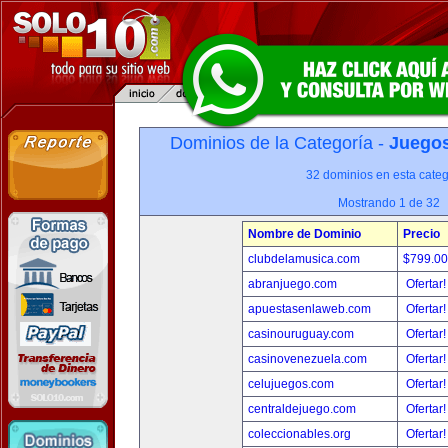
Dominios de la Categoría -
Juegos
32 dominios en esta categ
Mostrando 1 de 32
Nombre de Dominio
Precio
clubdelamusica.com
$799.0
abranjuego.com
Ofertar
apuestasenlaweb.com
Ofertar
casinouruguay.com
Ofertar
casinovenezuela.com
Ofertar
celujuegos.com
Ofertar
centraldejuego.com
Ofertar
coleccionables.org
Ofertar